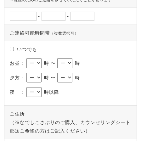
※確認のためのご連絡をさせていただくことがあります
-
-
ご連絡可能時間帯
（複数選択可）
いつでも
お昼：
時 〜
時
夕方：
時 〜
時
夜 ：
時以降
ご住所
（※なでしこさぷりのご購入、カウンセリングシート
郵送ご希望の方はご記入ください）