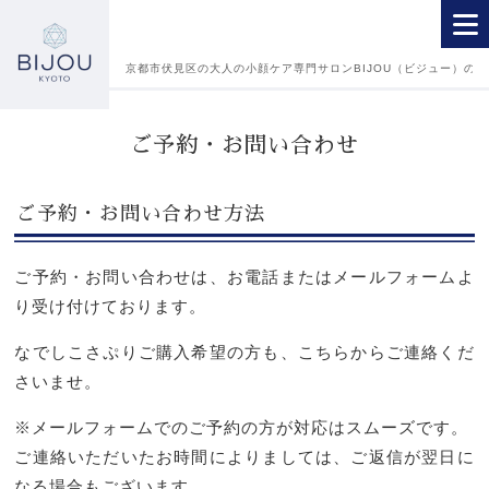
京都市伏見区の大人の小顔ケア専門サロンBIJOU（ビジュー）の
初めて当サロンをご利用の方へ
ご予約・お問い合わせ
施術メニュー・料金一覧
ご予約・お問い合わせ方法
セラピストプロフィール
アクセス・地図【駐車場あり】
ご予約・お問い合わせは、お電話またはメールフォームよ
り受け付けております。
よくあるご質問
なでしこさぷりご購入希望の方も、こちらからご連絡くだ
お客様の声
さいませ。
※メールフォームでのご予約の方が対応はスムーズです。
店内の様子
ご連絡いただいたお時間によりましては、ご返信が翌日に
取扱コスメのご紹介
なる場合もございます。