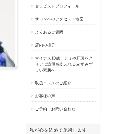
セラピストプロフィール
サロンへのアクセス・地図
よくあるご質問
店内の様子
マイナス10歳！シミや肝斑をク
リアに透明感あふれるみずみず
しい素肌へ
取扱コスメのご紹介
お客様の声
ご予約・お問い合わせ
私が心を込めて施術します