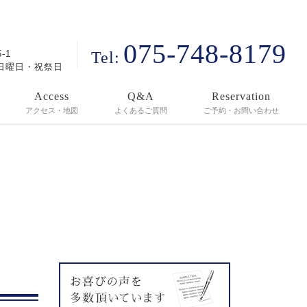
075-748-8179
Tel:
-1
日 日曜日・祝祭日
Access
Q&A
Reservation
アクセス・地図
よくあるご質問
ご予約・お問い合わせ