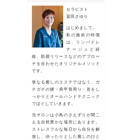
セラピスト
冨田さゆり
はじめまして。
私の施術の特徴
は、リンパドレ
ナージュと経
絡、筋膜リリースなどのアプロー
チを合わせたオリジナルメソッド
です。
単なる癒しのエステではなく、ガ
チガチの腰・肩甲骨周り・首をし
っかりとオールハンドテクニック
でほぐしていきます。
当サロンは小鳥のさえずりが聞こ
える自然豊かな場所にあります。
ストレスフルな毎日から自分を解
放し、ゆったりとした癒しのひと